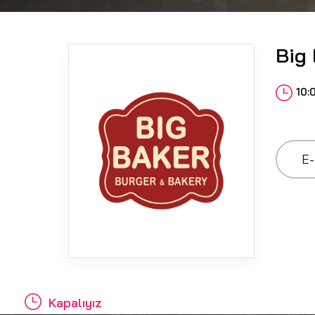
Big
10:
E-
Kapalıyız