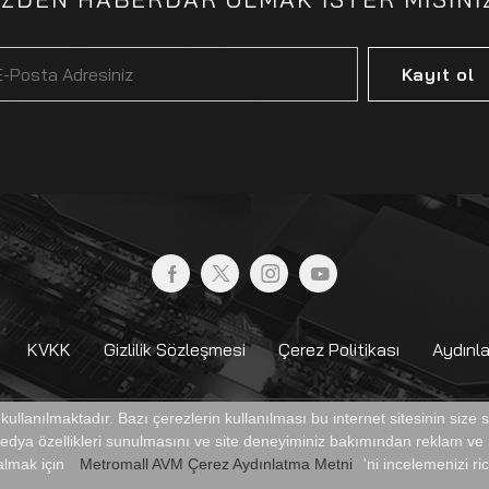
Kayıt ol
KVKK
Gizlilik Sözleşmesi
Çerez Politikası
Aydınl
r kullanılmaktadır. Bazı çerezlerin kullanılması bu internet sitesinin size
 medya özellikleri sunulmasını ve site deneyiminiz bakımından reklam ve i
RKEZİ
 almak için
Metromall AVM Çerez Aydınlatma Metni
'ni incelemenizi ri