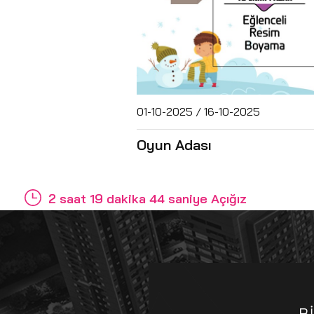
01-10-2025 / 16-10-2025
Oyun Adası
2 saat 19 dakika 43 saniye Açığız
B