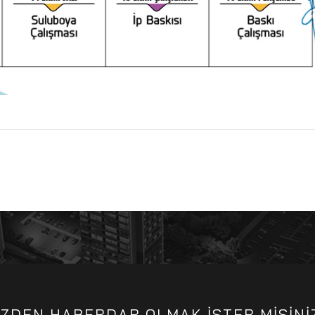
İZDEN HABERDAR OLMAK İSTER MİSİNİ