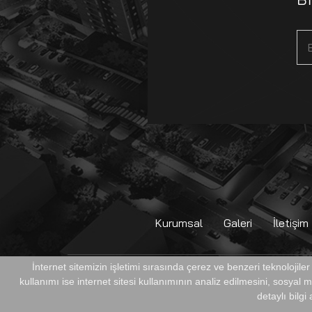
Kurumsal
Galeri
İletişim
İnternet sitemizin işletimi sırasında çerez ve benzeri teknolojile
kullanımı ise internet sitesi kullanımının analiz edilmesini, sosyal
TÜM HAKLARI SAKLIDIR. © METROMALL ALIŞVERİŞ ME
detaylı bilgi