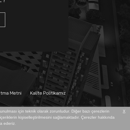
atma Metni
Kalite Politikamız
 sunulması için teknik olarak zorunludur. Diğer bazı çerezlerin
X
çeriklerin kişiselleştirilmesini sağlamaktadır. Çerezler hakkında
ca ederiz.