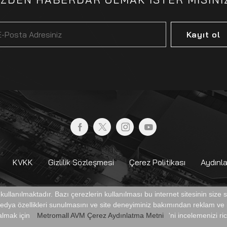
Kayıt ol
KVKK
Gizlilik Sözleşmesi
Çerez Politikası
Aydınl
r kullanılmaktadır. Bazı çerezlerin kullanılması bu internet sitesinin size
 medya özellikleri sunulmasını ve site deneyiminiz bakımından reklam ve i
RKEZİ
 almak için
Metromall AVM Çerez Aydınlatma Metni
'ni incelemenizi ri