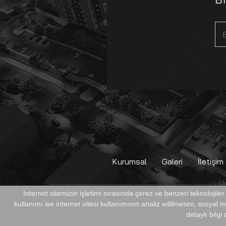
Kurumsal
Galeri
İletişim
İnternet sitemizin işletimi sırasında çerez ve benzeri teknolojile
kullanımı ise internet sitesi kullanımının analiz edilmesini, sosyal
TÜM HAKLARI SAKLIDIR. © METROMALL ALIŞVERİŞ ME
detaylı bilgi