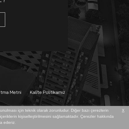
atma Metni
Kalite Politikamız
 sunulması için teknik olarak zorunludur. Diğer bazı çerezlerin
X
çeriklerin kişiselleştirilmesini sağlamaktadır. Çerezler hakkında
ca ederiz.