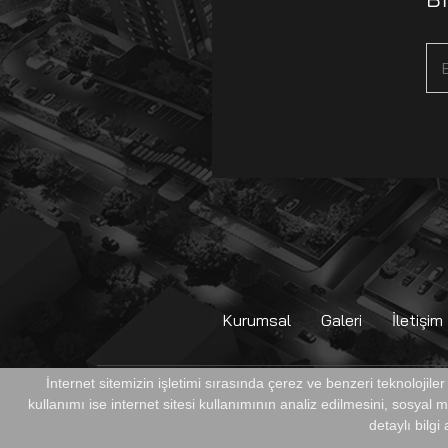
Kurumsal
Galeri
İletişim
İnternet sitemizin işletimi sırasında çerez ve benzeri teknolojile
kullanımı ise internet sitesi kullanımının analiz edilmesini, sosyal
TÜM HAKLARI SAKLIDIR. © METROMALL ALIŞVERİŞ ME
detaylı bilgi