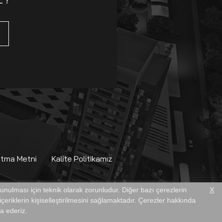
atma Metni
Kalite Politikamız
 sunulması için teknik olarak zorunludur. Diğer bazı çerezlerin
X
çeriklerin kişiselleştirilmesini sağlamaktadır. Çerezler hakkında
ca ederiz.