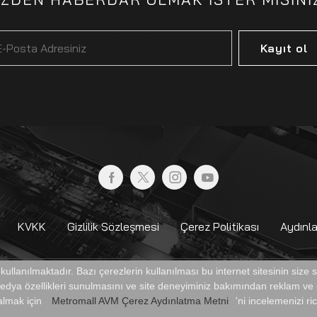
Kayıt ol
KVKK
Gizlilik Sözleşmesi
Çerez Politikası
Aydınl
r kullanılmaktadır. Bazı çerezlerin kullanılması bu internet sitesinin size
 medya özellikleri sunulmasını ve site deneyiminiz bakımından reklam ve i
RKEZİ
 almak için
Metromall AVM Çerez Aydınlatma Metni
'ni incelemenizi ri