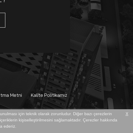
atma Metni
Kalite Politikamız
 sunulması için teknik olarak zorunludur. Diğer bazı çerezlerin
X
çeriklerin kişiselleştirilmesini sağlamaktadır. Çerezler hakkında
ca ederiz.