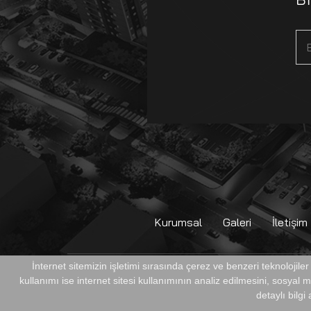
Kurumsal
Galeri
İletişim
İnternet sitemizin işletimi sırasında çerez ve benzeri teknolojile
kullanımı ise internet sitesi kullanımının analiz edilmesini, sosyal
TÜM HAKLARI SAKLIDIR. © METROMALL ALIŞVERİŞ ME
detaylı bilgi