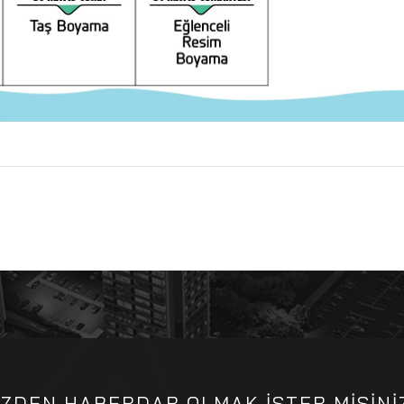
İZDEN HABERDAR OLMAK İSTER MİSİNİ