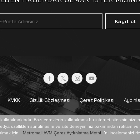
Kayıt ol
KVKK
Gizlilik Sözleşmesi
Çerez Politikası
Aydınl
r kullanılmaktadır. Bazı çerezlerin kullanılması bu internet sitesinin size
 medya özellikleri sunulmasını ve site deneyiminiz bakımından reklam ve i
RKEZİ
 almak için
Metromall AVM Çerez Aydınlatma Metni
'ni incelemenizi ri