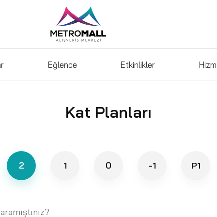
ar
Eğlence
Etkinlikler
Hizm
Kat Planları
2
1
0
-1
P1