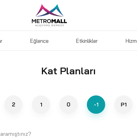
ar
Eğlence
Etkinlikler
Hizm
Kat Planları
2
1
0
-1
P1