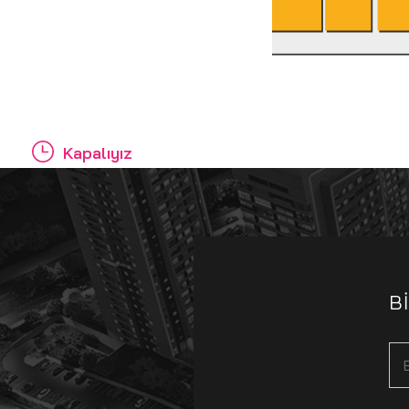
Kapalıyız
B