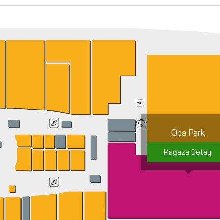
Oba Park
Mağaza Detayı