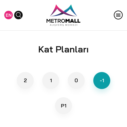
EN
Kat Planları
2
1
0
-1
P1