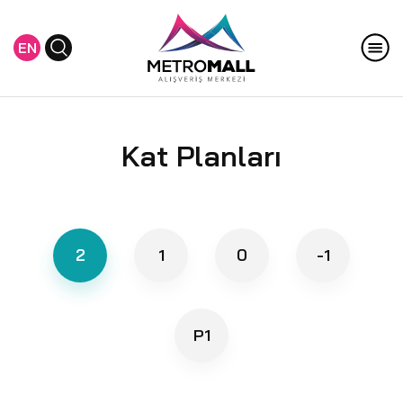
EN
Kat Planları
2
1
0
-1
P1