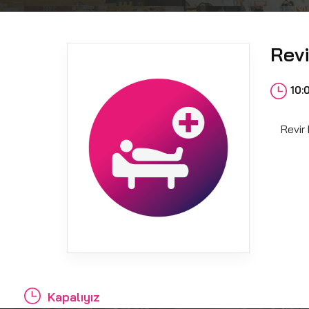
Revi
10:
Revir
Kapalıyız