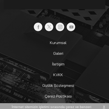
Kurumsal
Galeri
İletişim
KVKK
Gizlilik Sözleşmesi
Çerez Politikası
Aydınlatma Metni
İnternet sitemizin işletimi sırasında çerez ve benzeri
X