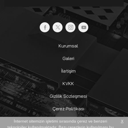
Kurumsal
Galeri
İletişim
KVKK
Gizlilik Sözleşmesi
Çerez Politikası
Aydınlatma Metni
İnternet sitemizin işletimi sırasında çerez ve benzeri
X
teknolojiler kullanılmaktadır. Bazı çerezlerin kullanılması bu